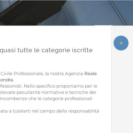
Toggle
area
uasi tutte le categorie iscritte
barra
scorrevo
 Civile Professionale, la nostra Agenzia
Reale
 Londra
.
fessionisti. Nello specifico proponiamo per le
e elevate peculiarità normative e tecniche dei
ti incombenze che le categorie professionali
uata a tutelarti nel campo della responsabilità