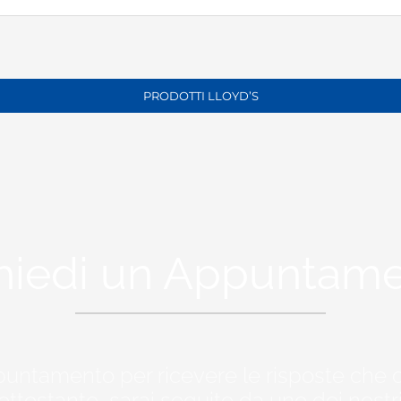
PRODOTTI LLOYD’S
hiedi un Appuntam
puntamento per ricevere le risposte che 
ottostante, sarai seguito da uno dei nostr