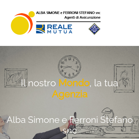
Salta
al
contenuto
Il nostro
Mondo
, la tua
Agenzia
Alba Simone e Ferroni Stefano
snc