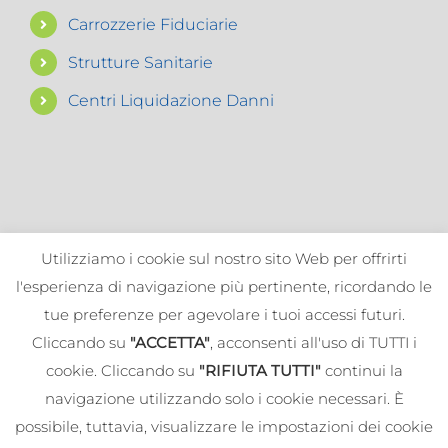
Carrozzerie Fiduciarie
Strutture Sanitarie
Centri Liquidazione Danni
Utilizziamo i cookie sul nostro sito Web per offrirti
l'esperienza di navigazione più pertinente, ricordando le
tue preferenze per agevolare i tuoi accessi futuri.
Cliccando su
"ACCETTA"
, acconsenti all'uso di TUTTI i
cookie. Cliccando su
"RIFIUTA TUTTI"
continui la
navigazione utilizzando solo i cookie necessari. È
© 2019-
2026 ALBA SIMONE E FERRONI STEFANO SNC - All
possibile, tuttavia, visualizzare le impostazioni dei cookie
Rights Reserved | PIVA: 05861130481 | RUI IVASS:
A000265015 |