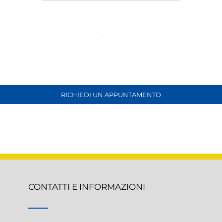
puntamento per ricevere le risposte che 
ottostante, sarai seguito da uno dei nostr
assicurativi.
RICHIEDI UN APPUNTAMENTO
CONTATTI E INFORMAZIONI