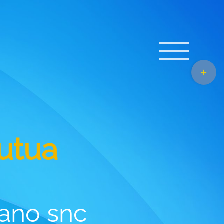
Toggle
area
barra
scorrevo
utua
fano snc