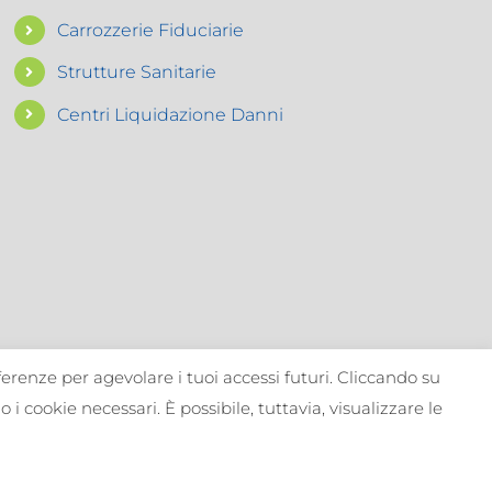
Carrozzerie Fiduciarie
Strutture Sanitarie
Centri Liquidazione Danni
ferenze per agevolare i tuoi accessi futuri. Cliccando su
i cookie necessari. È possibile, tuttavia, visualizzare le
1 | RUI IVASS: A000265015 |
reale.it
|