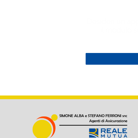
Desideri un ap
il modulo s