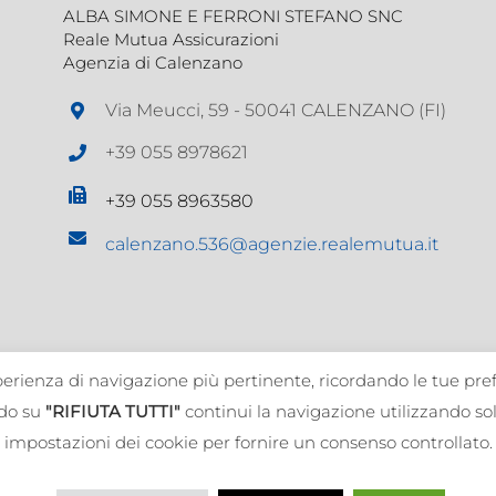
ALBA SIMONE E FERRONI STEFANO SNC
Reale Mutua Assicurazioni
Agenzia di Calenzano
Via Meucci, 59 - 50041 CALENZANO (FI)
+39 055 8978621
+39 055 8963580
calenzano.536@agenzie.realemutua.it
esperienza di navigazione più pertinente, ricordando le tue pre
ndo su
"RIFIUTA TUTTI"
continui la navigazione utilizzando solo 
impostazioni dei cookie per fornire un consenso controllato.
ONE E FERRONI STEFANO SNC - All Rights Reserved | PIVA: 0586113048
clami
|
Informativa Privacy
|
Cookie Policy
|
albaeferronisnc@pec.agenti
Powered by
2000Net Srl
|
SmartWEB360°
platform
|