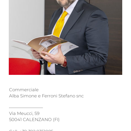
Luigi Micaletto
Commerciale
Alba Simone e Ferroni Stefano snc
Via Meucci, 59
50041 CALENZANO (FI)