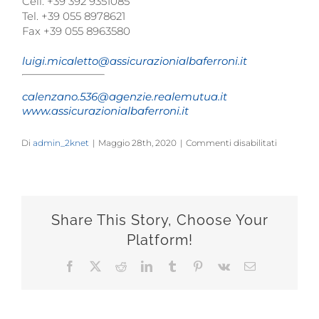
Cell. +39 392 9351085
Tel. +39 055 8978621
Fax +39 055 8963580
luigi.micaletto@assicurazionialbaferroni.it
calenzano.536@agenzie.realemutua.it
www.assicurazionialbaferroni.it
su
Di
admin_2knet
|
Maggio 28th, 2020
|
Commenti disabilitati
Luigi
Micaletto
Share This Story, Choose Your
Platform!
Facebook
X
Reddit
LinkedIn
Tumblr
Pinterest
Vk
Email